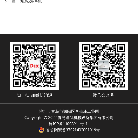
下一篇：
炮泥搅拌机
扫一扫 加微信沟通
微信公众号
地址：青岛市城阳区李仙庄工业园
Copyright © 2022 青岛迪凯机械设备集团有限公司
鲁ICP备11003911号-1
鲁公网安备37021402001019号