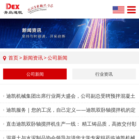
首页
>
新闻资讯
>
公司新闻
公司新闻
行业资讯
迪凯机械集团出席行业两大盛会，公司副总受聘预拌混凝土
行业数智化专委会委员
迪凯服务 | 您的工况，自己定义——迪凯双卧轴搅拌机的定
2026年6月26日至27日，由中国混凝土与水泥制品协会主办的
制化实践！
直击迪凯双卧轴搅拌机生产一线： 精工铸品质，高效交付彰
2026预拌混凝土华东三省一市大型企业领导人会议、混凝土行
在混凝土搅拌领域，标准设备与复杂工况之间常常存在一道缝
显制造实力！
混凝土与水泥制品协会领导与清华大学专家组莅临迪凯机械