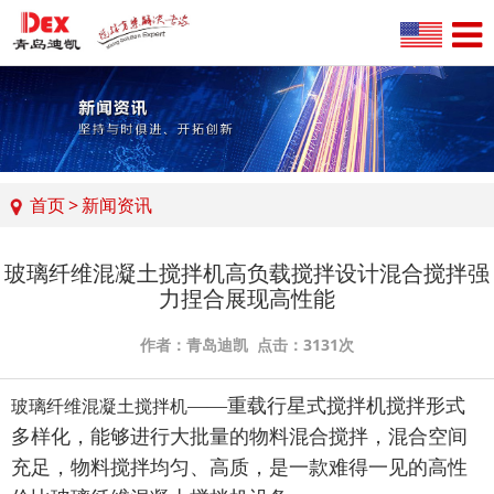
首页
>
新闻资讯
玻璃纤维混凝土搅拌机高负载搅拌设计混合搅拌强
力捏合展现高性能
作者：青岛迪凯 点击：3131次
——
重载行星式搅拌机
搅拌形式
玻璃纤维混凝土搅拌机
多样
化
，能
够
进行大批量的
物料混合
搅拌，混合空间
充足，物料
搅拌
均匀
、高质，是一款难得一见的高性