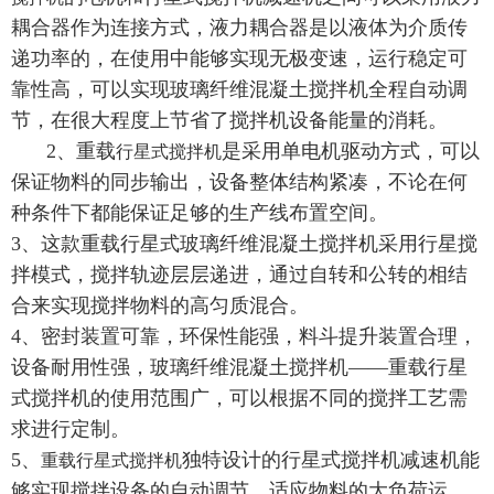
耦合器作为连接方式，液力耦合器是以液体为介质传
递功率的，在使用中能够实现无极变速，
运行稳定
可
靠性高，
可以
实现
玻璃纤维混凝土搅拌机
全程自动调
节，
在很大程度上节省了搅拌机设备能量的消耗。
2、重载
是采用单电机驱动方式，可以
行星式搅拌机
保证物料的同步输出，设备整体结构紧凑，不论在
何
种条件下
都能保证足够的生产线布置空间。
3、
这款重载行星式玻璃纤维混凝土搅拌机
采用行星搅
拌模式，
搅拌轨迹层层递进，通过自转和公转的相结
合
来
实现
搅拌物料的高匀质混合
。
4、密封装置可靠，环保性能强，料斗提升装置合理，
设备耐用性强
，玻璃纤维混凝土搅拌机
——重载行星
式搅拌机
的使用范围广，可以根据不同的
搅拌工艺
需
求进行定制。
5
、
独特
设计
的行星式搅拌机
减速机能
重载行星式搅拌机
够实现
搅拌设备
的自动调节，适应物料的大负荷运