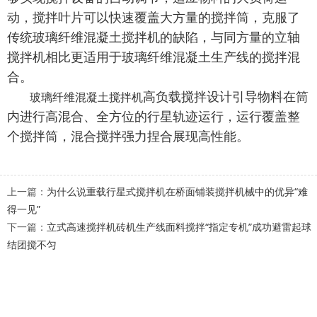
动，搅拌叶片可以快速覆盖大方量的搅拌筒，克服了
传统
玻璃纤维混凝土搅拌机
的缺陷，与同方量的
立轴
搅拌机相比更适用于
玻璃纤维混凝土
生产线的
搅拌混
合
。
高负载搅拌设计
引导物料在筒
玻璃纤维混凝土搅拌机
内进行
高混合
、全方
位
的
行星
轨迹
运行
，
运行
覆盖整
个搅拌筒，
混合搅拌强力捏合展现高性能。
上一篇：
为什么说重载行星式搅拌机在桥面铺装搅拌机械中的优异“难
得一见”
下一篇：
立式高速搅拌机砖机生产线面料搅拌“指定专机”成功避雷起球
结团搅不匀