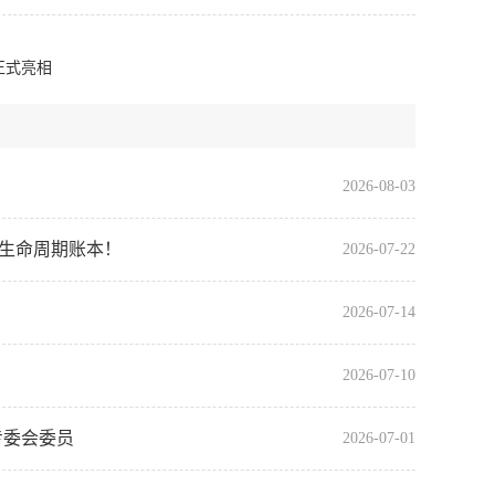
正式亮相
2026-08-03
全生命周期账本！
2026-07-22
2026-07-14
2026-07-10
专委会委员
2026-07-01