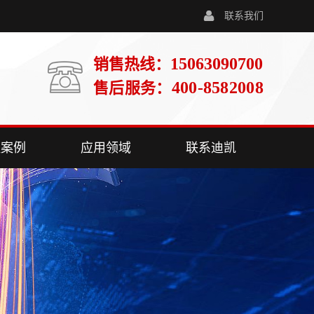
联系我们
15063090700
销售热线：
400-8582008
售后服务：
程案例
应用领域
联系迪凯