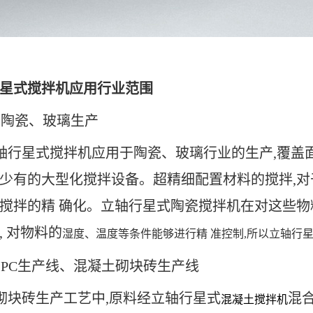
星式搅拌机应用行业范围
、陶瓷、玻璃生产
轴行星式搅拌机应用于陶瓷、玻璃行业的生产,覆盖
少有的大型化搅拌设备。超精细配置材料的搅拌,对
搅拌的精 确化。立轴行星式陶瓷搅拌机在对这些物
, 对物料的
湿度、温度等条件能够进行精 准控制,所以立轴行
、PC生产线、混凝土砌块砖生产线
砌块砖生产工艺中,原料经立轴行星式
混
混凝土搅拌机