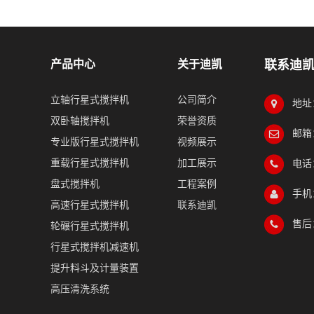
产品中心
关于迪凯
联系迪
立轴行星式搅拌机
公司简介
地址
双卧轴搅拌机
荣誉资质
邮箱：
专业版行星式搅拌机
视频展示
重载行星式搅拌机
加工展示
电话：
盘式搅拌机
工程案例
手机：
高速行星式搅拌机
联系迪凯
售后：
轮碾行星式搅拌机
行星式搅拌机减速机
提升料斗及计量装置
高压清洗系统