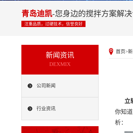
青岛迪凯
-您身边的搅拌方案解
注重品质，过硬技术，信誉良好
首页
>
新
新闻资讯
DEXMIX
公司新闻
立
行业资讯
你知道
析：