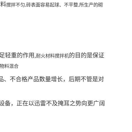
物料
搅拌不匀,砖表面容易起球、不平整,所生产的砌
足轻重的作用,
的目的是保证
耐火材料搅拌机
果物料混合
次品、不合格产品数量增长，后期不管是对
拌设备，正在以迅雷不及掩耳之势向更广阔