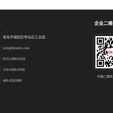
凯
企业二维
：青岛市城阳区李仙庄工业园
info@dexmix.com
0532-68016326
150-6309-0700
扫描二维码
400-8582008