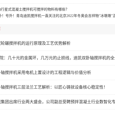
轴行星式混凝土搅拌机可搅拌的物料有哪些？
外！号外！青岛迪凯搅拌机一直关注的北京2022年冬奥会吉祥物“冰墩墩”
荐
泥轮碾搅拌机的运行原理及工艺优势解析
研学院：几十元的金属环，几万元的止损线，迪凯双卧轴搅拌机的
卧轴搅拌机采用电机上置设计的工程逻辑与价值分析
卧轴搅拌机三层法兰工艺解析：以匠心铸就设备核心稳定性！
械集团出席行业两大盛会，公司副总受聘预拌混凝土行业数智化