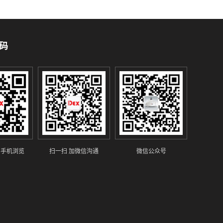
码
 手机浏览
扫一扫 加微信沟通
微信公众号