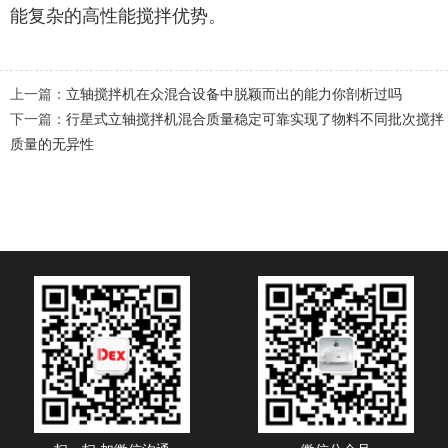
能复杂的高性能搅拌优势。
上一篇：
立轴搅拌机在众混合设备中脱颖而出的能力你剖析过吗
下一篇：
行星式立轴搅拌机混合质量稳定可靠实现了物料不同批次搅拌
质量的无异性