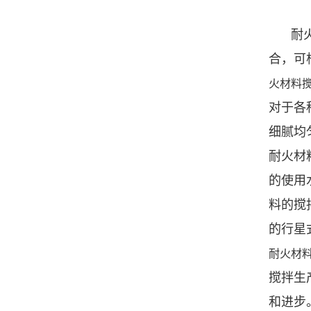
耐
合，可
火材料
对于各
细腻均
耐火材料
的使用
料的搅
的行星
耐火材
搅拌生
和进步