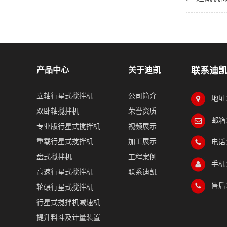
产品中心
关于迪凯
联系迪
立轴行星式搅拌机
公司简介
地址
双卧轴搅拌机
荣誉资质
邮箱：
专业版行星式搅拌机
视频展示
重载行星式搅拌机
加工展示
电话：
盘式搅拌机
工程案例
手机：
高速行星式搅拌机
联系迪凯
售后：
轮碾行星式搅拌机
行星式搅拌机减速机
提升料斗及计量装置