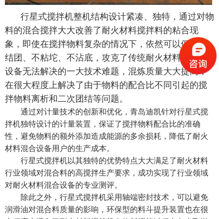
行星式搅拌机整机结构设计紧凑、独特，通过对物
料的混合搅拌大大改善了耐火材料搅拌料的粘合现
象，即使在搅拌物料复杂的情况下，依然可以保证不
结团、不粘坨、不沾底，攻克了传统耐火材料搅拌机
设备无法解决的一大技术难题，混炼质量大大提高，
在很大程度上解决了由于物料的配合比不同引起的搅
拌物料离析和二次团结等问题。
通过对计量技术的创新和优化，青岛迪凯针对行星式搅
拌机独特设计的计量装置，保证了搅拌物料配合比的准确
性，避免物料的额外添加造成能源的多余损耗，降低了
耐火
材料混合设备
用户的生产成本。
行星式搅拌机以其独特的优势特点大大满足了耐火材料
行业领域对混合料的高搅拌生产要求，成功实现了行业领域
对耐火材料混合设备的专业测评。
除此之外，
行星式搅拌机
采用轴端密封技术，可以避免
润滑油对混合料质量的影响，环保型的料斗提升装置也在很