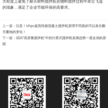
大程度上避免了耐火材料搅拌机在物料搅拌过程中灰尘飞溢
的现象，满足了企业节能环保的高要求。
上一篇：
注意！Uhpc超高性能混凝土搅拌机原理不同真的可以发生翻
天覆地的变化！
下一篇：
试问“高质量搅拌机”中的行星式搅拌机发展趋势一度走俏的原
因