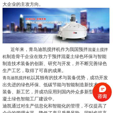
大企业的主攻方向。
近年来，青岛迪凯搅拌机作为我国预拌
混凝土搅拌
制造骨干企业在致力于预拌混凝土绿色环保与智能
机
制造技术装备的创新、研究与开发，并不断完善绿色
生产工艺，取得了可喜的成果。
以其独有的技术与装备优势，成功开发
青岛迪凯搅拌机
出先进的绿色环保、低碳节能与智能制造新技术、新
装备、新工艺，并成功应用到国内外众多新型预拌混
凝土绿色智能工厂建设中。
迪凯通过对生产信息化和智能化的管理，不仅提高了