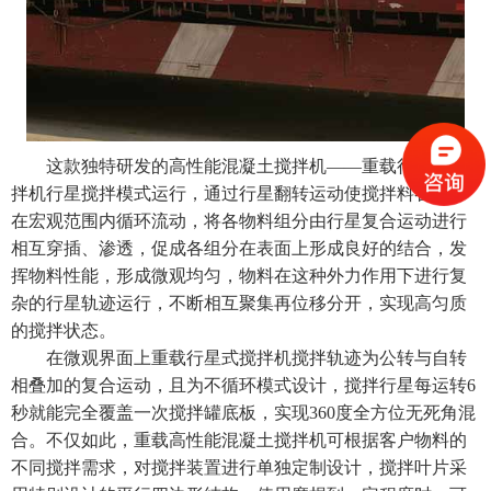
这款独特研发的高性能
混凝土搅拌机
——重载行星式搅
拌机行星搅拌模式运行，通过行星翻转运动使搅拌料各组分
在宏观范围内循环流动，将各物料组分由行星复合运动进行
相互穿插、渗透，促成各组分在表面上形成良好的结合，发
挥物料性能，形成微观均匀，物料在这种外力作用下进行复
杂的行星轨迹运行，不断相互聚集再位移分开，实现高匀质
的搅拌状态。
在微观界面上重载
行星式搅拌机
搅拌轨迹为公转与自转
相叠加的复合运动，且为不循环模式设计，搅拌行星每运转6
秒就能完全覆盖一次搅拌罐底板，实现360度全方位无死角混
合。不仅如此，重载高性能混凝土搅拌机可根据客户物料的
不同搅拌需求，对搅拌装置进行单独定制设计，搅拌叶片采