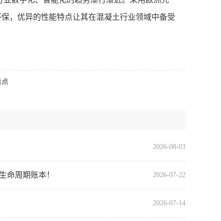
环保，优异的性能特点让其在混凝土行业领域中备受
看点
2026-08-03
全生命周期账本！
2026-07-22
2026-07-14