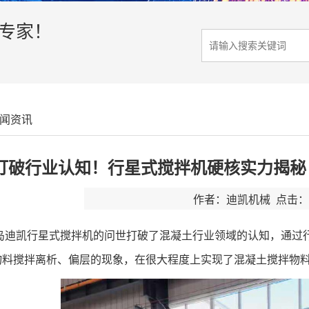
决专家！
闻资讯
打破行业认知！行星式搅拌机硬核实力揭秘
作者：迪凯机械 点击：3
岛迪凯
行星式搅拌机
的问世打破了混凝土行业领域的认知，通过
物料搅拌离析、偏层的现象，在很大程度上实现了混凝土搅拌物