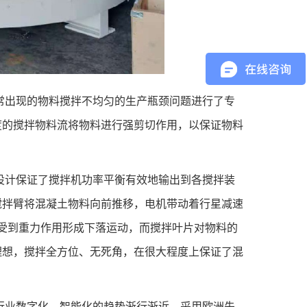
常出现的物料搅拌不均匀的生产瓶颈问题进行了专
度的搅拌物料流将物料进行强剪切作用，以保证物料
设计保证了搅拌机功率平衡有效地输出到各搅拌装
搅拌臂将混凝土物料向前推移，电机带动着行星减速
料受到重力作用形成下落运动，而搅拌叶片对物料的
理想，搅拌全方位、无死角，在很大程度上保证了混
行业数字化、智能化的趋势渐行渐近。采用欧洲先