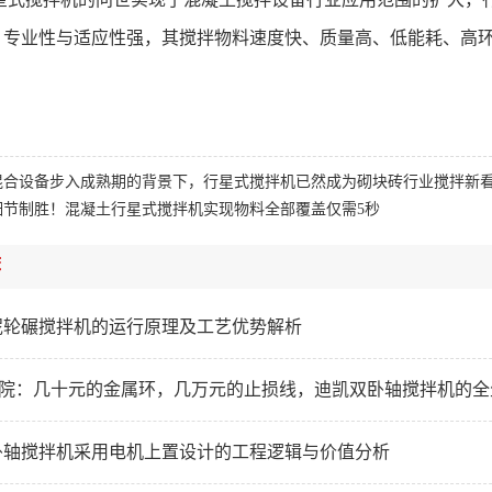
，专业性与适应性强，其搅拌物料速度快、质量高、低能耗、高
混合设备步入成熟期的背景下，行星式搅拌机已然成为砌块砖行业搅拌新
细节制胜！混凝土行星式搅拌机实现物料全部覆盖仅需5秒
荐
泥轮碾搅拌机的运行原理及工艺优势解析
研学院：几十元的金属环，几万元的止损线，迪凯双卧轴搅拌机的
卧轴搅拌机采用电机上置设计的工程逻辑与价值分析