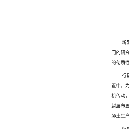
新
门的研
的匀质
行
置中，
机传动
封层布
凝土生
行