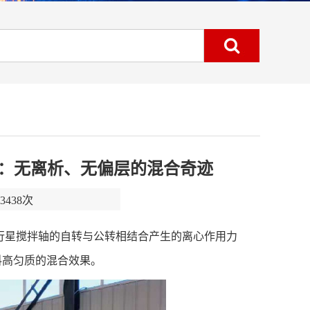
：无离析、无偏层的混合奇迹
438次
行星搅拌轴的自转与公转相结合产生的离心作用力
料高匀质的混合效果。