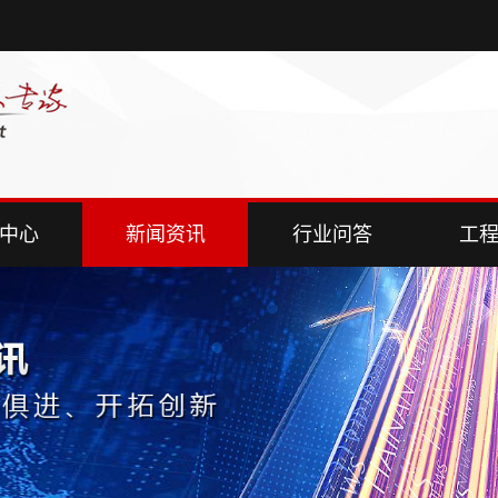
中心
新闻资讯
行业问答
工