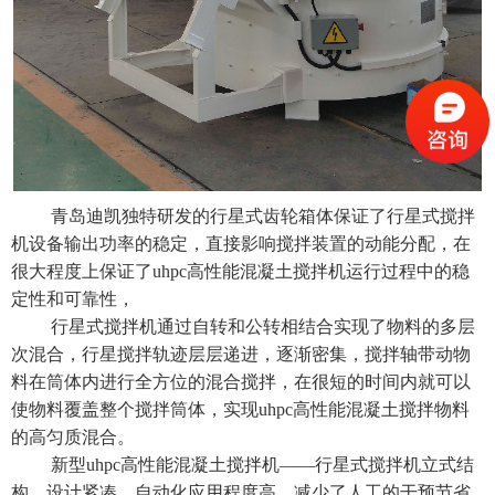
青岛迪凯独特研发的行星式齿轮箱体保证了行星式搅拌
机设备输出功率的稳定，直接影响搅拌装置的动能分配，在
很大程度上保证了
uhpc高性能混凝土搅拌机
运行过程中的稳
定性和可靠性，
行星式搅拌机
通过自转和公转相结合实现了物料的多层
次混合，行星搅拌轨迹层层递进，逐渐密集，搅拌轴带动物
料在筒体内进行全方位的混合搅拌，在很短的时间内就可以
使物料覆盖整个搅拌筒体，实现uhpc高性能混凝土搅拌物料
的高匀质混合。
新型
uhpc高性能混凝土搅拌机
——
行星式搅拌机
立式结
构、设计紧凑，自动化应用程度高，减少了人工的干预节省