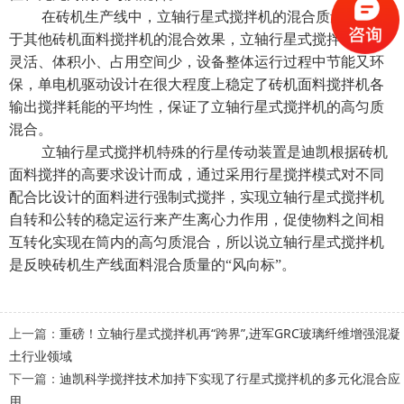
在砖机生产线中，
立轴行星式搅拌机
的混合质量远远高
于其他砖机面料搅拌机的混合效果，立轴行星式搅拌机设计
灵活、体积小、占用空间少，设备整体运行过程中节能又环
保，单电机驱动设计在很大程度上稳定了砖机面料搅拌机各
输出搅拌耗能的平均性，保证了立轴
行星式搅拌机
的高匀质
混合。
立轴行星式搅拌机
特殊的行星传动装置是迪凯根据砖机
面料搅拌的高要求设计而成，通过采用行星搅拌模式对不同
配合比设计的面料进行强制式搅拌，实现立轴行星式搅拌机
自转和公转的稳定运行来产生离心力作用，促使物料之间相
互转化实现在筒内的高匀质混合，所以说立轴行星式搅拌机
是反映砖机生产线面料混合质量的“风向标”。
上一篇：
重磅！立轴行星式搅拌机再“跨界”,进军GRC玻璃纤维增强混凝
土行业领域
下一篇：
迪凯科学搅拌技术加持下实现了行星式搅拌机的多元化混合应
用