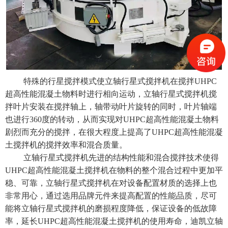
特殊的行星搅拌模式使
立轴行星式搅拌机
在搅拌UHPC
超高性能混凝土物料时进行相向运动，立轴行星式搅拌机搅
拌叶片安装在搅拌轴上，轴带动叶片旋转的同时，叶片轴端
也进行360度的转动，从而实现对UHPC超高性能混凝土物料
剧烈而充分的搅拌，在很大程度上提高了UHPC超高性能混凝
土搅拌机的搅拌效率和混合质量。
立轴行星式搅拌机先进的结构性能和混合搅拌技术使得
UHPC超高性能混凝土搅拌机
在物料的整个混合过程中更加平
稳、可靠，
立轴行星式搅拌机
在对设备配置材质的选择上也
非常用心，通过选用品牌元件来提高配置的性能品质，尽可
能将立轴行星式搅拌机的磨损程度降低，保证设备的低故障
率，延长UHPC超高性能混凝土搅拌机的使用寿命，迪凯立轴