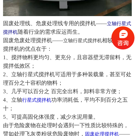
固废处理线、危废处理线专用的搅拌机——
立轴行星式
随着行业的需求应运而生。
搅拌机
固废危废处理搅拌机——
相较于传统
立轴行星式搅拌机
搅拌机的优点在于：
1、搅拌物料更均匀、更充分，且容器壁无滞留料，无
搅拌低效区；
2、立轴行星式搅拌机可适用于多种装载量，甚至可处
理百分之十容积的物料；
3、几乎可以百分之 百完全出料，卸料非常方便；
4、立轴
功率消耗低，平均不到百分之五
行星式搅拌机
十；
5、可提高固化体强度，减少水泥用量。
由于危险废物在处理时会遇到一下性质比较特殊的，
譬如处理飞灰类粉状危险废物时，
——
固废
处理搅拌机