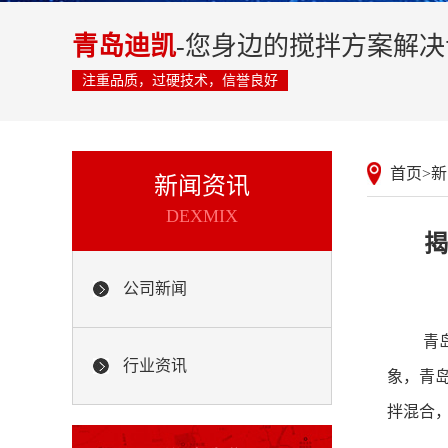
青岛迪凯
-您身边的搅拌方案解
注重品质，过硬技术，信誉良好
首页
>
新
新闻资讯
DEXMIX
揭
公司新闻
青
行业资讯
象，青
拌混合，