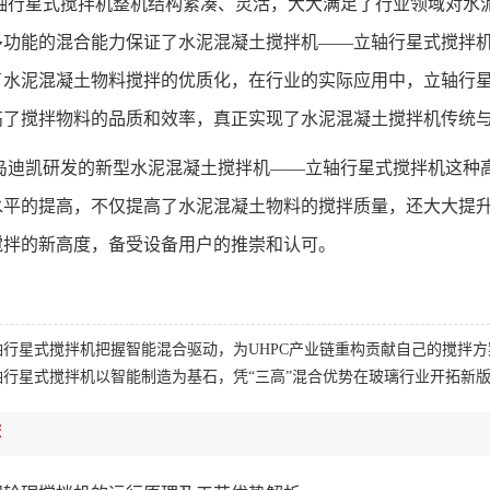
轴行星式搅拌机
整机结构紧凑、灵活，大大满足了行业领域对水
多功能的混合能力保证了
水泥混凝土搅拌机
——立轴行星式搅拌
了水泥混凝土物料搅拌的优质化，在行业的实际应用中，立轴行
高了搅拌物料的品质和效率，真正实现了水泥混凝土搅拌机传统与
岛迪凯研发的新型水泥混凝土搅拌机——
立轴行星式搅拌机
这种
水平的提高，不仅提高了水泥混凝土物料的搅拌质量，还大大提
搅拌的新高度，备受设备用户的推崇和认可。
轴行星式搅拌机把握智能混合驱动，为UHPC产业链重构贡献自己的搅拌方
轴行星式搅拌机以智能制造为基石，凭“三高”混合优势在玻璃行业开拓新
荐