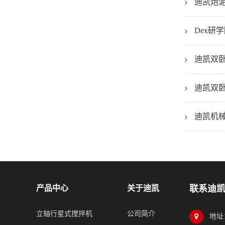
迪凯炮
Dex
迪凯双
迪凯双
迪凯机
产品中心
关于迪凯
联系迪
立轴行星式搅拌机
公司简介
地址