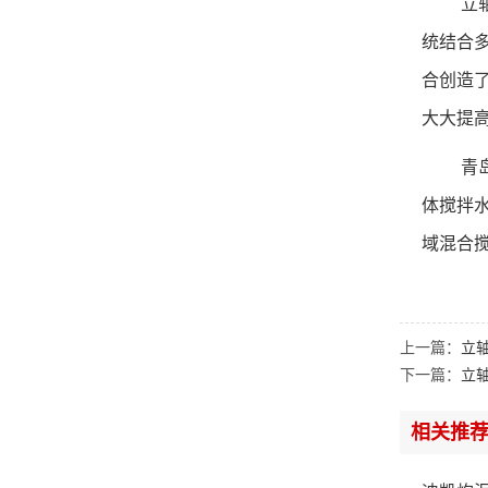
立
统结合
合创造
大大提
青
体搅拌
域混合
上一篇：
立
下一篇：
立
相关推