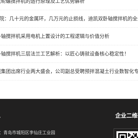
泥轮碾搅拌机的运行原理及工艺优势解析
研学院：几十元的金属环，几万元的止损线，迪凯双卧轴搅拌机的
卧轴搅拌机采用电机上置设计的工程逻辑与价值分析
卧轴搅拌机三层法兰工艺解析：以匠心铸就设备核心稳定性！
械集团出席行业两大盛会，公司副总受聘预拌混凝土行业数智化
凯
企业二维
：青岛市城阳区李仙庄工业园