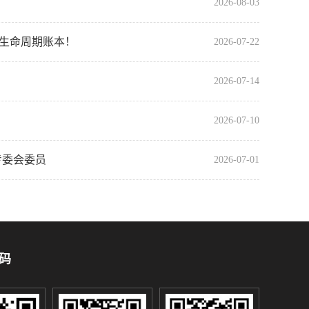
2026-08-03
全生命周期账本！
2026-07-22
2026-07-14
2026-07-10
专委会委员
2026-07-01
码