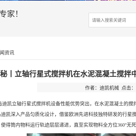
决专家！
闻资讯
秘丨立轴行星式搅拌机在水泥混凝土搅拌
作者：迪凯机械 点击：2
岛迪凯
立轴行星式搅拌机
设备性能优势突出，在水泥混凝土的搅
岛迪凯深入产品匀质化设计，借鉴欧洲先进科技独特研发的行星
使得筒内物料运行轨迹层层递进，直至实现物料全方位360°无