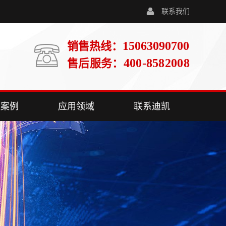
联系我们
15063090700
销售热线：
400-8582008
售后服务：
程案例
应用领域
联系迪凯