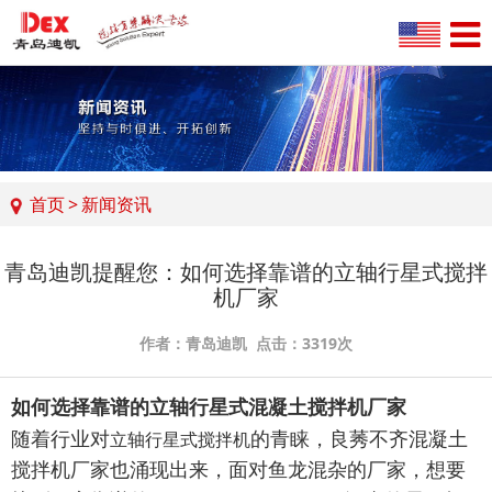
首页
>
新闻资讯
青岛迪凯提醒您：如何选择靠谱的立轴行星式搅拌
机厂家
作者：青岛迪凯 点击：3319次
如何选择靠谱的立轴行星式混凝土搅拌机厂家
随着行业对
的青睐，良莠不齐混凝土
立轴行星式搅拌机
搅拌机厂家也涌现出来，面对鱼龙混杂的厂家，想要