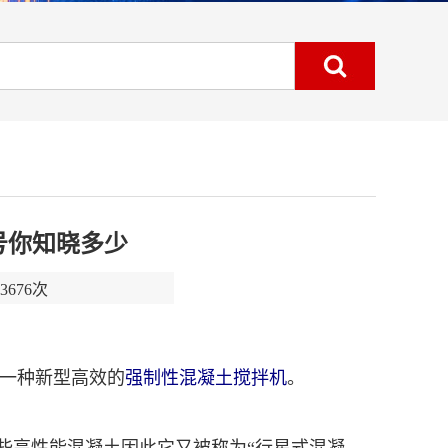
号你知晓多少
676次
一种新型高效的
强制性混凝土搅拌机
。