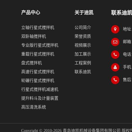
产品中心
关于迪凯
联系迪
立轴行星式搅拌机
公司简介
地址
双卧轴搅拌机
荣誉资质
邮箱：
专业版行星式搅拌机
视频展示
重载行星式搅拌机
加工展示
电话：
盘式搅拌机
工程案例
手机：
高速行星式搅拌机
联系迪凯
售后：
轮碾行星式搅拌机
行星式搅拌机减速机
提升料斗及计量装置
高压清洗系统
Copyright © 2010-2026 青岛迪凯机械设备集团有限公司 版权所