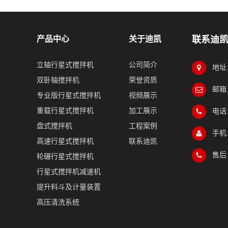
产品中心
关于迪凯
联系迪
立轴行星式搅拌机
公司简介
地址
双卧轴搅拌机
荣誉资质
邮箱：
专业版行星式搅拌机
视频展示
重载行星式搅拌机
加工展示
电话：
盘式搅拌机
工程案例
手机：
高速行星式搅拌机
联系迪凯
售后：
轮碾行星式搅拌机
行星式搅拌机减速机
提升料斗及计量装置
高压清洗系统