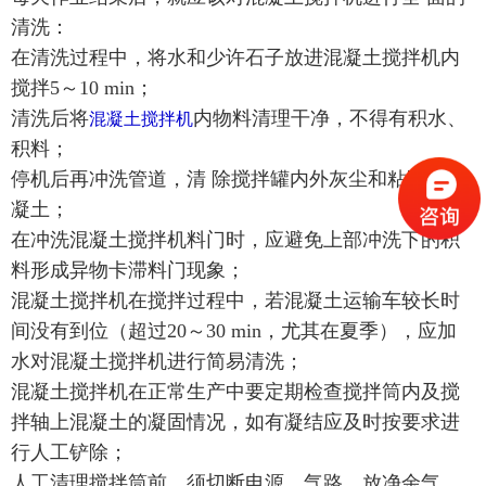
清洗：
在清洗过程中，将水和少许石子放进混凝土搅拌机内
搅拌5～10 min；
清洗后将
内物料清理干净，不得有积水、
混凝土搅拌机
积料；
停机后再冲洗管道，清 除搅拌罐内外灰尘和粘附的混
凝土；
在冲洗混凝土搅拌机料门时，应避免上部冲洗下的积
料形成异物卡滞料门现象；
混凝土搅拌机在搅拌过程中，若混凝土运输车较长时
间没有到位（超过20～30 min，尤其在夏季），应加
水对混凝土搅拌机进行简易清洗；
混凝土搅拌机在正常生产中要定期检查搅拌筒内及搅
拌轴上混凝土的凝固情况，如有凝结应及时按要求进
行人工铲除；
人工清理搅拌筒前，须切断电源、气路，放净余气、