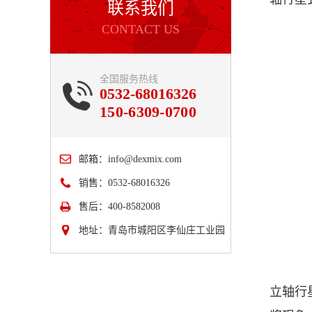
联系我们
CONTACT US
全国服务热线
0532-68016326
150-6309-0700
邮箱：
info@dexmix.com
销售：0532-68016326
售后：400-8582008
地址：青岛市城阳区李仙庄工业园
立轴行