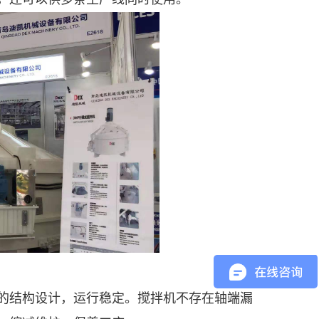
的结构设计，运行稳定。搅拌机不存在轴端漏