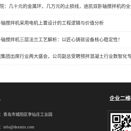
研学院：几十元的金属环，几万元的止损线，迪凯双卧轴搅拌机的
卧轴搅拌机采用电机上置设计的工程逻辑与价值分析
卧轴搅拌机三层法兰工艺解析：以匠心铸就设备核心稳定性！
械集团出席行业两大盛会，公司副总受聘预拌混凝土行业数智化
凯
企业二维
：青岛市城阳区李仙庄工业园
info@dexmix.com