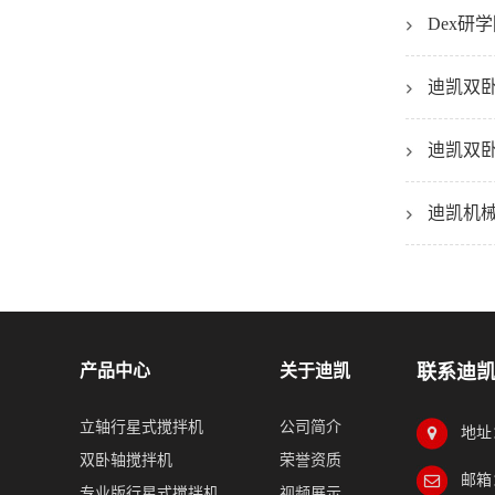
Dex
迪凯双
迪凯双
迪凯机
产品中心
关于迪凯
联系迪
立轴行星式搅拌机
公司简介
地址
双卧轴搅拌机
荣誉资质
邮箱：
专业版行星式搅拌机
视频展示