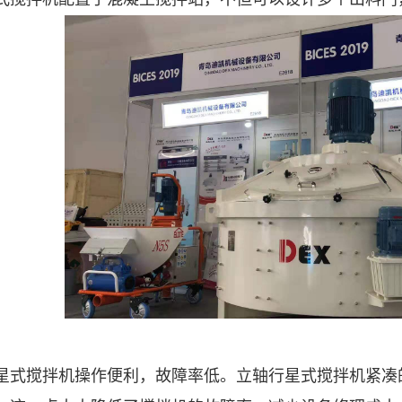
星式搅拌机操作便利，故障率低。立轴行星式搅拌机紧凑