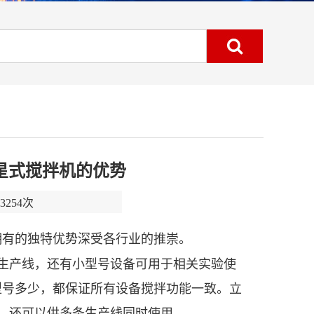
星式搅拌机的优势
254次
拥有的独特优势深受各行业的推崇。
生产线，还有小型号设备可用于相关实验使
型号多少，都保证所有设备搅拌功能一致。立
，还可以供多条生产线同时使用。