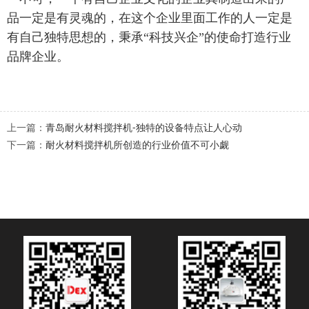
品一定是有灵魂的，在这个企业里面工作的人一定是
有自己独特思想的，秉承“科技兴企”的使命打造行业
品牌企业。
上一篇：
青岛耐火材料搅拌机-独特的设备特点让人心动
下一篇：
耐火材料搅拌机所创造的行业价值不可小觑