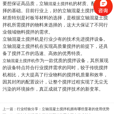
要想保证高品质，立轴
的材质、配置是选
混凝土搅拌机
择的基础。目前行业上，好的立轴混凝土搅拌机选用
材质特别是衬板等材料的选择，是根据立轴混凝土搅
拌机所需搅拌的物料来选择的，这大大保证了不同行
业领域物料搅拌的需求。
立轴混凝土搅拌机是行业少有的技术先进搅拌设备。
立轴混凝土搅拌机在实现高质量搅拌的前提下，还具
备了搅拌工作的迅速、高效的优秀特质。
作为一款优质的搅拌设备，其所展现
立轴混凝土搅拌机
的设备特点符合行业搅拌需求的同时，较于传统搅拌
机相比，大大提高了行业物料的搅拌机质量和效率，
因其封闭的配置设计，让整个搅拌过程实现了无尘无
污染的环境操作，真正成就了搅拌技术的新变革。
上一篇：
行业经验分享：立轴混凝土搅拌机拥有哪些显著的使用优势