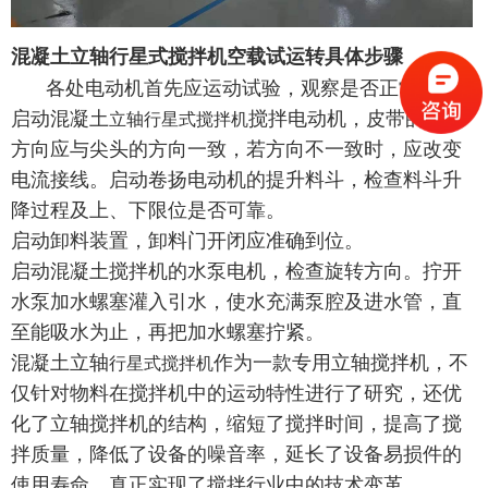
混凝土立轴行星式搅拌机空载试运转具体步骤
各处电动机首先应运动试验，观察是否正常。
启动混凝土
搅拌电动机，皮带的旋转
立轴行星式搅拌机
方向应与尖头的方向一致，若方向不一致时，应改变
电流接线。启动卷扬电动机的提升料斗，检查料斗升
降过程及上、下限位是否可靠。
启动卸料装置，卸料门开闭应准确到位。
启动混凝土搅拌机的水泵电机，检查旋转方向。拧开
水泵加水螺塞灌入引水，使水充满泵腔及进水管，直
至能吸水为止，再把加水螺塞拧紧。
混凝土立轴
作为一款专用立轴搅拌机，不
行星式搅拌机
仅针对物料在搅拌机中的运动特性进行了研究，还优
化了立轴搅拌机的结构，缩短了搅拌时间，提高了搅
拌质量，降低了设备的噪音率，延长了设备易损件的
使用寿命，真正实现了搅拌行业中的技术变革。