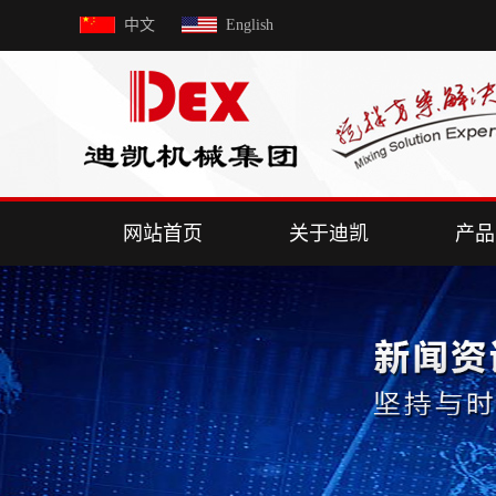
中文
English
网站首页
关于迪凯
产品