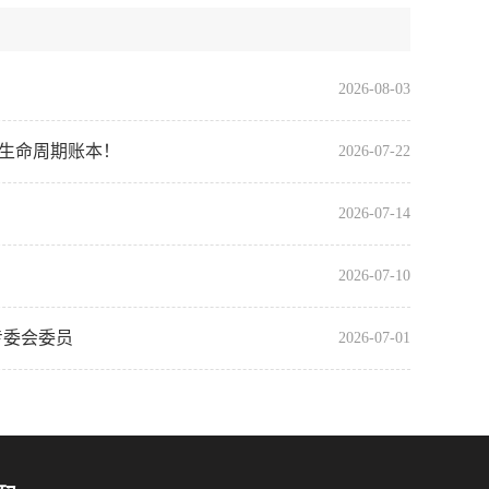
2026-08-03
全生命周期账本！
2026-07-22
2026-07-14
2026-07-10
专委会委员
2026-07-01