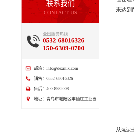
联系我们
来达到
CONTACT US
全国服务热线
0532-68016326
150-6309-0700
邮箱：
info@dexmix.com
销售：0532-68016326
售后：400-8582008
地址：青岛市城阳区李仙庄工业园
从
混泥