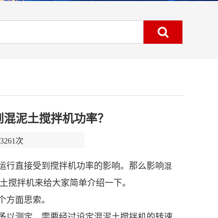
到混泥土搅拌机功率？
261次
运行直接受到搅拌机功率的影响。那么影响
混
土搅拌机来给大家简单介绍一下。
个方面思索。
予以测定，需要经过设定混泥土搅拌机的转速