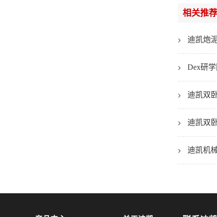
相关推
迪凯炮
Dex
迪凯双
迪凯双
迪凯机