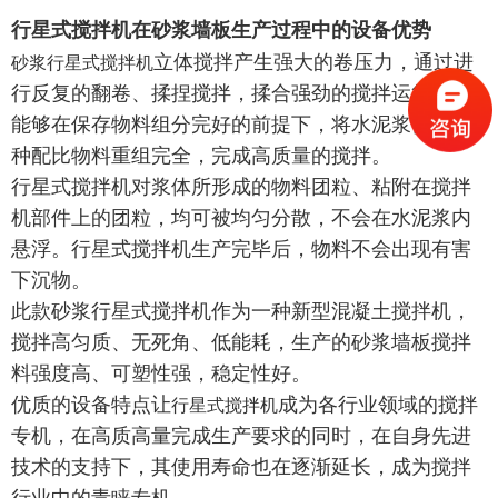
行星式搅拌机在砂浆墙板生产过程中的设备优势
立体搅拌产生强大的卷压力，通过进
砂浆行星式搅拌机
行反复的翻卷、揉捏搅拌，揉合强劲的搅拌运行方式
能够在保存物料组分完好的前提下，将水泥浆体和各
种配比物料重组完全，完成高质量的搅拌。
行星式搅拌机对浆体所形成的物料团粒、粘附在搅拌
机部件上的团粒，均可被均匀分散，不会在水泥浆内
悬浮。行星式搅拌机生产完毕后，物料不会出现有害
下沉物。
此款砂浆行星式搅拌机作为一种新型混凝土搅拌机，
搅拌高匀质、无死角、低能耗，生产的砂浆墙板搅拌
料强度高、可塑性强，稳定性好。
优质的设备特点让
成为各行业领域的搅拌
行星式搅拌机
专机，在高质高量完成生产要求的同时，在自身先进
技术的支持下，其使用寿命也在逐渐延长，成为搅拌
行业中的青睐专机。