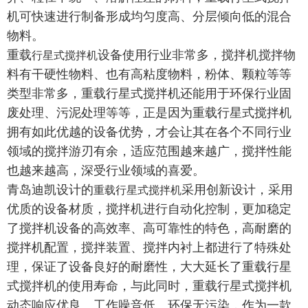
机
可快速进行制备形成均匀度高、分层倾向低的混合
物料
。
重载
设备使用行业非常多，搅拌机搅拌物
行星式搅拌机
料有干硬性物料、也有高粘度物料，粉体、颗粒等等
类型非常多，
重载行星式搅拌机
还能用于环保行业固
废处理、污泥处理等等
，正是因为重载行星式搅拌机
拥有如此优越的设备优势，才会让其在各个不同行业
领域的搅拌游刃有余，适应范围越来越广，搅拌性能
也越来越高，深受行业领域的喜爱。
青岛迪凯设计的
采用
创新设计，
采用
重载行星式搅拌机
优
质的设备
材质
，
搅拌机进行自动化控制，更加稳定
了
搅拌机
设备
的
高
效率、高可靠性的特色，
高耐磨的
搅拌机配置，
搅拌装置、搅拌内衬上
都
进行
了特殊
处
理，
保证了设备
良好
的
耐磨性，
大大延长了重载行星
式搅拌机的使用寿命，与此同时，重载行星式搅拌机
动态响应优良、工作噪音低、
环保无污
染，作为一款