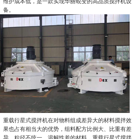
维护成本低，是一款实现华丽蜕变的高品质搅拌机设
备。
重载行星式搅拌机
在对物料组成差异大的材料搅拌效
果
也
占有
相当大的
优势，
组料
配方比例大、比重有差
异、粒径不统一、溶解性差的材料，
重载行星式搅拌