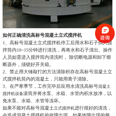
如何正确清洗高标号混凝土立式搅拌机
1、高标号混凝土立式搅拌机停工后用水和石子倒入搅
拌筒内10~15分钟进行清洗，再将水和石子清出。操作
人员如需进入搅拌筒内清洗时， 除切断电源和卸下熔
断器外，须锁好开关箱。
2、禁止用大锤敲打的方法清除积存在高标号混凝土立
式搅拌机筒内的混凝土，只能用凿子清除。
3、在严寒季节，工作完毕后应用水清洗高标号
混凝土
滚筒并将水泵、水箱、水管内积水放净，以
搅拌机设备
免水泵、水箱、水管等冻坏。
如果不能对高标号混凝土
进行很好的清洗，
立式搅拌机
会造成混凝土搅拌机的故障出现，如果故障出现的频