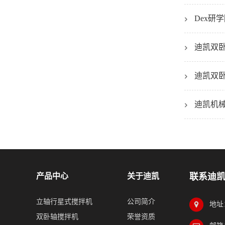
Dex
迪凯双
迪凯双
迪凯机
产品中心
关于迪凯
联系迪
立轴行星式搅拌机
公司简介
地址
双卧轴搅拌机
荣誉资质