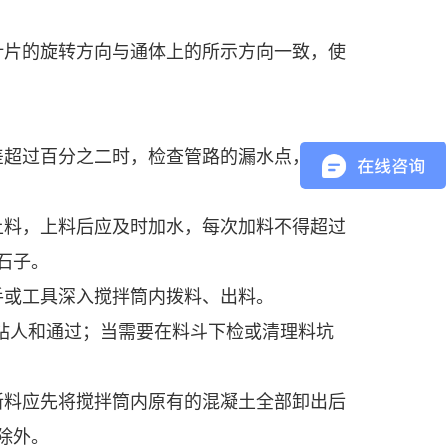
叶片的旋转方向与通体上的所示方向一致，使
差超过百分之二时，检查管路的漏水点，校正
上料，上料后应及时加水，每次加料不得超过
石子。
手或工具深入搅拌筒内拨料、出料。
站人和通过；当需要在料斗下检或清理料坑
新料应先将搅拌筒内原有的混凝土全部卸出后
除外。