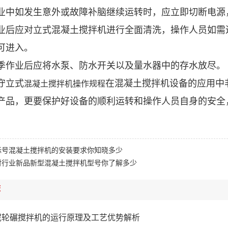
作业中如发生意外或故障补脑继续运转时，应立即切断电源
作业后应对立式混凝土搅拌机进行全面清洗，操作人员如
可进入。
冬季作业后应将水泵、防水开关以及量水器中的存水放尽。
守立式
在混凝土搅拌机设备的应用中
混凝土搅拌机操作规程
产品，更要保护好设备的顺利运转和操作人员自身的安全
标号混凝土搅拌机的安装要求你知晓多少
对行业新品新型混凝土搅拌机型号你了解多少
荐
泥轮碾搅拌机的运行原理及工艺优势解析