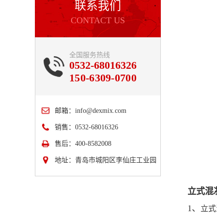
联系我们
CONTACT US
全国服务热线
0532-68016326
150-6309-0700
邮箱：
info@dexmix.com
销售：0532-68016326
售后：400-8582008
地址：青岛市城阳区李仙庄工业园
立式混
1、
立式