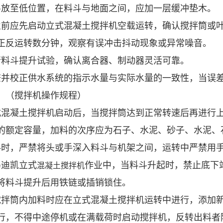
斗放至低位置，在料斗与地面之间，应加一层缓冲垫木。
业前应先启动立式混凝土搅拌机空载运转，确认搅拌筒或
正反运转数分钟，观察有误冲击抖动现象或异常噪音。
行料斗提升试验，确认离合器、制动器灵活可靠。
查并校正供水系统的指示水量与实际水量的一致性，当误
。（搅拌机操作规程）
式混凝土搅拌机启动后，当搅拌筒达到正常转速后再进行
的额定容量，加料的次序应为石子、水泥、砂子、水泥、
料时，严禁将头或手深入料斗与机架之间，运转中严禁用
岛迪凯立式
作业中，当料斗升起时，禁止底下
混凝土搅拌机
将料斗提升后用铁链或插销锁住。
搅拌筒内加料时应在立式混凝土搅拌机运转中进行，添加
行，不得中途停机或在满载荷时启动搅拌机，反转出料者