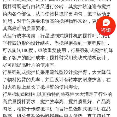
搅拌臂既进行自转又进行公转，其搅拌轨迹遍布搅拌
筒内各个部位，从而使物料搅拌更均匀，搅拌运动更
剧烈，对于匀质要求较高的搅拌物料来说，更能达到
其高标准的质量要求。
从运行成本考虑，行星强制式搅拌机的搅拌叶片采用
平行四边形的设计结构、当搅拌磨损到一定程度时，
可以旋转180度，继续重复使用，行星强制式搅拌机降
低了客户的配件成本；搅拌臂采用夹块式结构设计，
尽可能提高叶片的使用率。
行星强制式搅拌机采用流线型设计搅拌臂，大大降低
了物料抱臂的几率，并且设计有转本的耐磨护套，在
很大程度上延长了搅拌臂的使用寿命。
行星
以其独特的特殊性大大满足了行业的
强制式搅拌机
高质量搅拌要求，搅拌效率高、搅拌质量好、产品高
匀质，相较于传统搅拌机而言行星强制式搅拌机在品
质高、组分复杂的物料搅拌中更占优势，真正扭转了