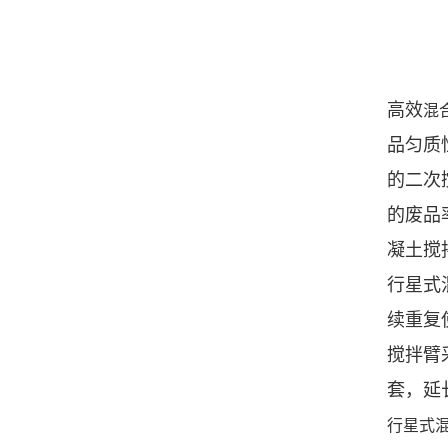
高效
混
品匀质
的二次
的废品
凝土搅
行星式
续重复
搅拌臂
套，延
行星式