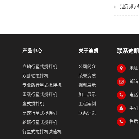
迪凯机
产品中心
关于迪凯
联系迪
立轴行星式搅拌机
公司简介
地址
双卧轴搅拌机
荣誉资质
邮箱：
专业版行星式搅拌机
视频展示
重载行星式搅拌机
加工展示
电话：
盘式搅拌机
工程案例
手机：
高速行星式搅拌机
联系迪凯
售后：
轮碾行星式搅拌机
行星式搅拌机减速机