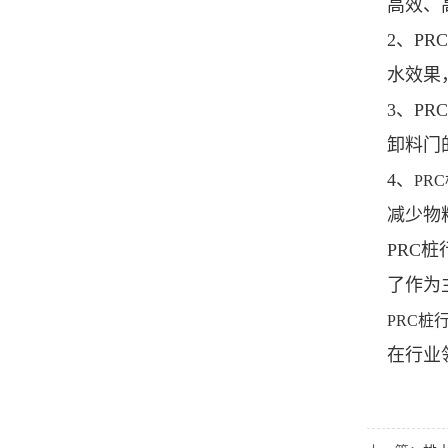
高效、
2、PR
水效果
3、P
卸料门
4、
PR
减少物
PRC
了作为
PRC桩
在行业