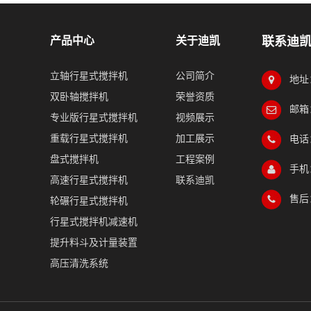
产品中心
关于迪凯
联系迪
立轴行星式搅拌机
公司简介
地址
双卧轴搅拌机
荣誉资质
邮箱：
专业版行星式搅拌机
视频展示
重载行星式搅拌机
加工展示
电话：
盘式搅拌机
工程案例
手机：
高速行星式搅拌机
联系迪凯
售后：
轮碾行星式搅拌机
行星式搅拌机减速机
提升料斗及计量装置
高压清洗系统