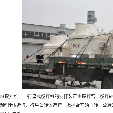
RC桩搅拌机——行星式搅拌机的搅拌装置由搅拌臂、搅拌
动回转体运行，行星公转体运行，搅拌臂开始自转、公转