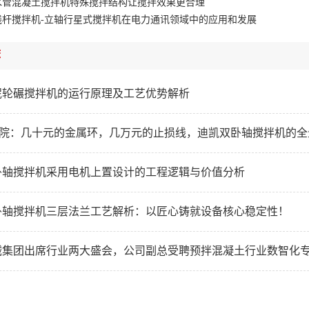
水管混凝土搅拌机特殊搅拌结构让搅拌效果更合理
线杆搅拌机-立轴行星式搅拌机在电力通讯领域中的应用和发展
荐
泥轮碾搅拌机的运行原理及工艺优势解析
研学院：几十元的金属环，几万元的止损线，迪凯双卧轴搅拌机的
卧轴搅拌机采用电机上置设计的工程逻辑与价值分析
卧轴搅拌机三层法兰工艺解析：以匠心铸就设备核心稳定性！
械集团出席行业两大盛会，公司副总受聘预拌混凝土行业数智化