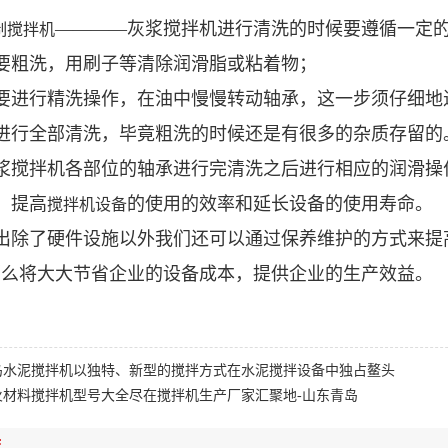
————灰浆搅拌机进行清洗的时候要遵循一定
制搅拌机
要粗洗，用刷子等清除润滑脂或粘着物；
要进行精洗操作，在油中慢慢转动轴承，这一步须仔细地
进行全部清洗，毕竟粗洗的时候还是有很多的杂质存留的
浆搅拌机各部位的轴承进行完清洗之后进行相应的润滑操
，提高
的使用的效率和延长设备的使用寿命。
搅拌机设备
出除了硬件设施以外我们还可以通过保养维护的方式来提
那么将大大节省企业的设备成本，提供企业的生产效益。
岛水泥搅拌机以独特、新型的搅拌方式在水泥搅拌设备中独占鳌头
火材料搅拌机型号大全尽在搅拌机生产厂家汇聚地-山东青岛