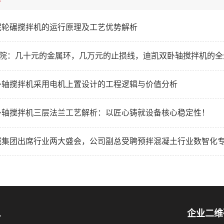
荐
泥轮碾搅拌机的运行原理及工艺优势解析
研学院：几十元的金属环，几万元的止损线，迪凯双卧轴搅拌机的
卧轴搅拌机采用电机上置设计的工程逻辑与价值分析
卧轴搅拌机三层法兰工艺解析：以匠心铸就设备核心稳定性！
械集团出席行业两大盛会，公司副总受聘预拌混凝土行业数智化
凯
企业二维