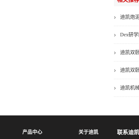
相关推
迪凯炮
Dex
迪凯双
迪凯双
迪凯机
产品中心
关于迪凯
联系迪