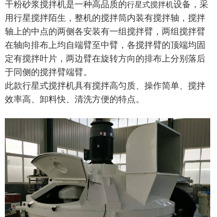
干粉砂浆搅拌机是一种高品质的
设备，采
行星式搅拌机
用行星搅拌陌生，整机的搅拌筒内装有搅拌轴，搅拌
轴上的中点的两侧各安装有一组搅拌臂，两组搅拌臂
在轴向排布上均自端臂至中臂，各搅拌臂的顶端均固
定有搅拌叶片，两边臂在旋转方向的排布上分别落后
于同侧的搅拌臂端臂。
此款行星式搅拌机具有搅拌高匀质、操作简单、搅拌
效率高、卸料快、清洗方便的特点。