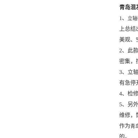
青岛混
1、
立轴
上总结
美观、
2、此
密集，
3、立
有急停
4、检
5、另
维修，
作为
青
的。