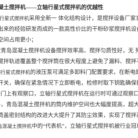
凝土搅拌机——立轴行星式搅拌机的优越性
采用全新一 体化结构设计，是搅拌设备厂家
行星式搅拌机
出来的经验研发而成的一款高性价比的干粉砂浆搅拌机设
空间占用更小；
款青岛混凝土搅拌机设备搅拌效率高、搅拌匀质性好，无 
搅拌轨迹覆盖整个搅拌筒在很大程度上避免了漏料、搅拌
轴
的液压泵可满足多卸料门配置要求，在断电
行星式搅拌机
开关，确保在紧急情况下立即断电，检修时取下钥匙确保
修门上有观察口，立轴行星式搅拌机在运行时可通过观察
外，青岛混凝土搅拌机的筒内维护空间也大幅度提高，超
筒盖密封结构的改进大大提升了其防尘效果，实现了搅拌
中的“代表机”，立轴行星式搅拌机被行业
岛混凝土搅拌机