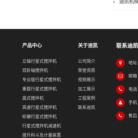
迪凯机
产品中心
关于迪凯
联系迪
立轴行星式搅拌机
公司简介
地址
双卧轴搅拌机
荣誉资质
邮箱：
专业版行星式搅拌机
视频展示
重载行星式搅拌机
加工展示
电话：
盘式搅拌机
工程案例
手机：
高速行星式搅拌机
联系迪凯
售后：
轮碾行星式搅拌机
行星式搅拌机减速机
提升料斗及计量装置