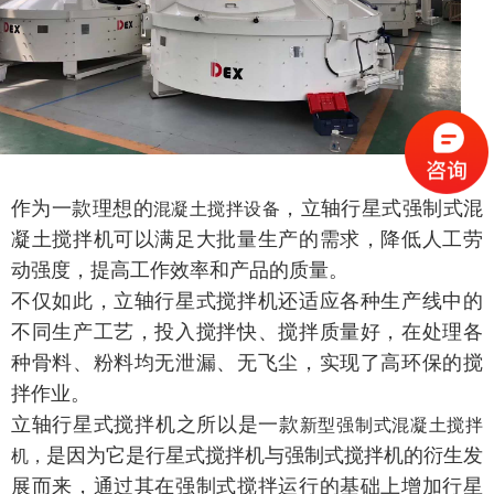
作为一款理想的
，立轴行星式强制式混
混凝土搅拌设备
凝土搅拌机
可以满足大批量生产的需求，降低人工劳
动强度，提高工作效率
和
产品的
质量
。
不仅如此，立轴行星式搅拌机还
适应各种
生产线中的
不同
生产工艺，
投入搅拌快、搅拌质量好，在
处理各
种骨料、粉料
均
无泄漏
、
无飞尘
，实现了高环保的搅
拌作业。
立轴行星式搅拌机之所以是一款
新型
强制式混凝土搅拌
是因为它是行星式搅拌机与强制式搅拌机的衍生发
机
，
展而来，通过其在强制式搅拌运行的基础上增加行星