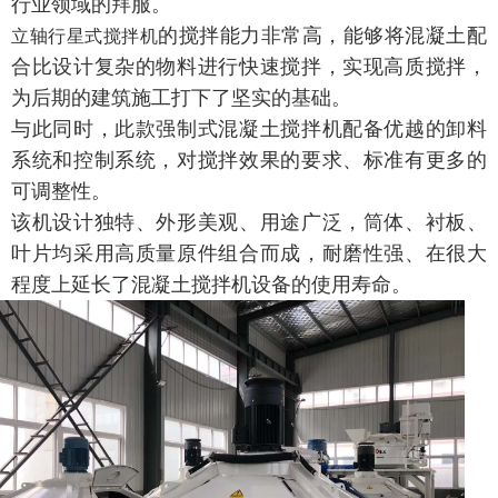
行业领域的拜服。
的搅拌能力
非常
高，能够将
混凝土配
立轴行星式搅拌机
合比设计
复杂
的
物料进行快速搅拌，
实现高质搅拌，
为
后期
的建筑施工打下了坚实的基础。
与此同时，此款强制式混凝土搅拌机
配备
优越的
卸料
系统
和
控制系统，对搅拌效果的要求、标准有更多的
可调整性。
该机设计独
特、
外形美观
、
用途广泛
，
筒体、衬板、
叶片均采用高质量原件组合而成，耐磨性强
、在很大
程度上
延长
了混凝土搅拌机
设备的使用寿命。