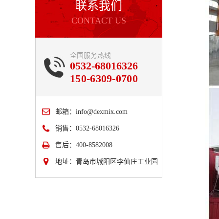
联系我们
CONTACT US
全国服务热线
0532-68016326
150-6309-0700
邮箱：
info@dexmix.com
销售：0532-68016326
售后：400-8582008
地址：青岛市城阳区李仙庄工业园