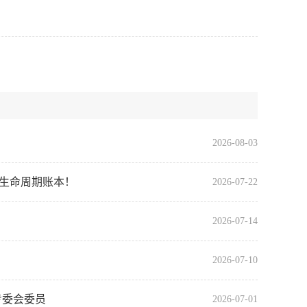
2026-08-03
全生命周期账本！
2026-07-22
2026-07-14
2026-07-10
专委会委员
2026-07-01