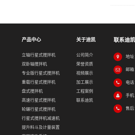
产品中心
关于迪凯
联系迪
立轴行星式搅拌机
公司简介
地址
双卧轴搅拌机
荣誉资质
邮箱：
专业版行星式搅拌机
视频展示
重载行星式搅拌机
加工展示
电话：
盘式搅拌机
工程案例
手机：
高速行星式搅拌机
联系迪凯
售后：
轮碾行星式搅拌机
行星式搅拌机减速机
提升料斗及计量装置