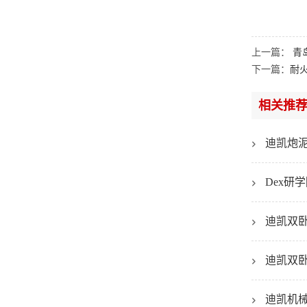
上一篇：
青
下一篇：
耐
相关推
迪凯炮
Dex
迪凯双
迪凯双
迪凯机