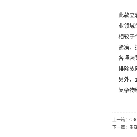
此款立
业领域
相较于
紧凑、
各项装
排除故
另外，
复杂物
上一篇：
G
下一篇：
重