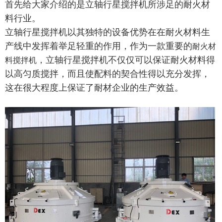
首先给大家介绍的是立轴行星搅拌机所涉足的耐火材
料行业。
立轴行星搅拌机以其独特的设备优势在在耐火材料生
产线中发挥着举足轻重的作用，作为一款重要的
耐火材
，立轴行星搅拌机不仅仅可以保证耐火材料得
料搅拌机
以高匀质搅拌，而且使配料的契合性得以充分发挥，
这在很大程度上保证了耐材企业的生产效益。