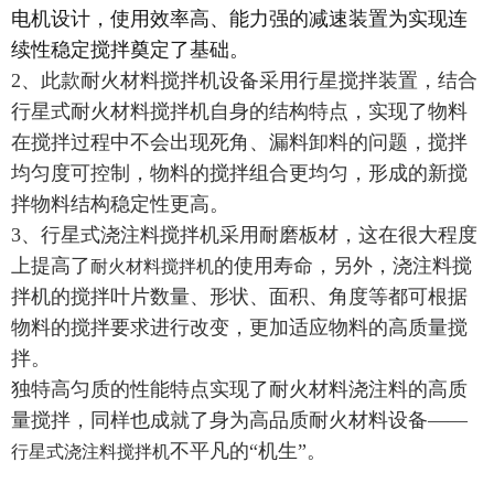
电机设计，使用效率高、能力强的减速装置
为实现连
续性稳定搅拌奠定了基础。
2、此款耐火材料搅拌机设备
采用行星搅拌装置，结合
行星式
耐火材料
搅拌机
自
身
的
结构特
点
，
实现了
物料
在搅拌过程中不会出现死角
、漏料卸料的
问题，搅拌
均匀度可控制，物料
的
搅拌组合更
均匀，
形成的新搅
拌物料结构稳定性更高。
3、行星式浇注料
搅拌机采用耐磨板材，这在
很大
程度
上提高了
的使用寿命，另外，
浇注料搅
耐火材料搅拌机
拌机
的搅拌叶片数量、形状、面积、角度
等都
可根据
物料的
搅拌要求
进行改变，
更加
适应
物料的高质量搅
拌
。
独特高匀质的性能特点实现了耐火材料浇注料的高质
量搅拌，同样也成就了身为高品质耐火材料设备——
不平凡的“机生”。
行星式浇注料搅拌机