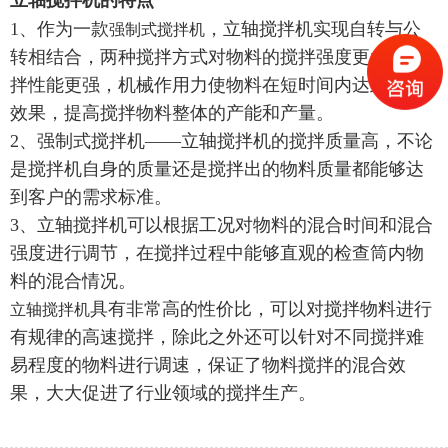
立轴搅拌机的特点
1、作为一款
，立轴搅拌机实现自转与公
强制式搅拌机
转相结合，两种搅拌方式对物料的搅拌强度更大，搅
拌性能更强，机械作用力使物料在短时间内达到混合
效果，提高搅拌物料整体的产能和产量。
2、强制式搅拌机——立轴搅拌机的搅拌质量高，不论
是搅拌机自身的质量还是搅拌出的物料质量都能够达
到客户的需求标准。
3、立轴搅拌机可以根据工况对物料的混合时间和混合
强度进行调节，在搅拌过程中能够直观的检查筒内物
料的混合情况。
具有非常高的性价比，可以对搅拌物料进行
立轴搅拌机
有规律的高速搅拌，除此之外还可以针对不同搅拌难
易程度的物料进行调速，保证了物料搅拌的混合效
果，大大促进了行业领域的搅拌生产。