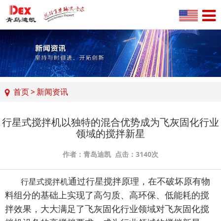
首页
>
新闻资讯
行星式搅拌机以独特的混合优势成为飞灰固化行业
领域的搅拌新星
作者：青岛迪凯 点击：3140次
通过行星搅拌原理，在不破坏原有物
行星式搅拌机
料组分的基础上实现了高匀质、高环保、低能耗的搅
拌效果，大大满足了飞灰固化行业领域对飞灰固化搅