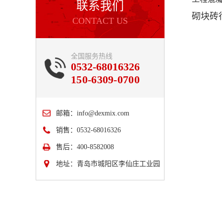
联系我们
砌块砖
CONTACT US
全国服务热线
0532-68016326
150-6309-0700
邮箱：
info@dexmix.com
销售：0532-68016326
售后：400-8582008
地址：青岛市城阳区李仙庄工业园