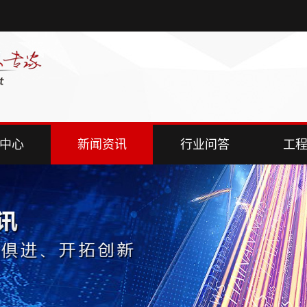
中心
新闻资讯
行业问答
工