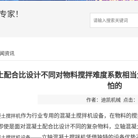
决专家！
闻资讯
土配合比设计不同对物料搅拌难度系数相当
怕的
作者：迪凯机械 点击：3
作为行业专用的混凝土搅拌机设备，在物料的搅
凝土搅拌机
即使是面对混凝土配合比设计不同的复杂物料，立轴混凝
——立轴混凝土搅拌机凭借独特的设备优势
凝土搅拌机设备