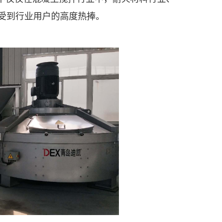
受到行业用户的高度热捧。