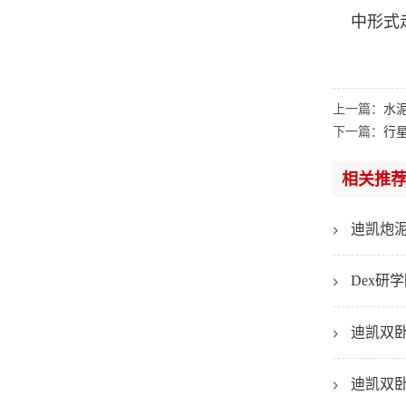
中形式
上一篇：
水
下一篇：
行
相关推
迪凯炮
Dex
迪凯双
迪凯双