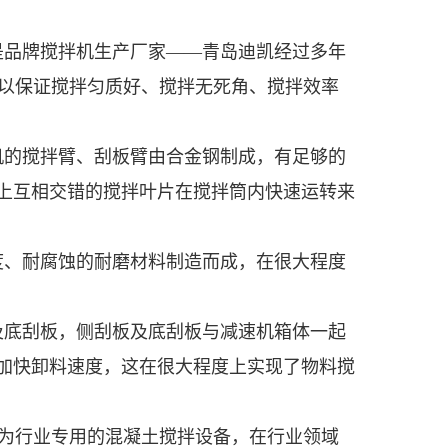
是品牌搅拌机生产厂家——青岛迪凯经过多年
以保证搅拌匀质好、搅拌无死角、搅拌效率
机的搅拌臂、刮板臂由合金钢制成，有足够的
上互相交错的搅拌叶片在搅拌筒内快速运转来
度、耐腐蚀的耐磨材料制造而成，在很大程度
及底刮板，侧刮板及底刮板与减速机箱体一起
加快卸料速度，这在很大程度上实现了物料搅
为行业专用的混凝土搅拌设备，在行业领域