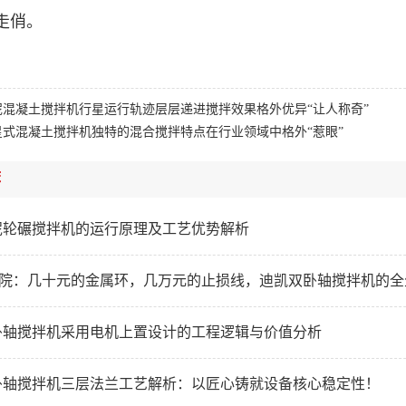
走俏。
泥混凝土搅拌机行星运行轨迹层层递进搅拌效果格外优异“让人称奇”
星式混凝土搅拌机独特的混合搅拌特点在行业领域中格外“惹眼”
荐
泥轮碾搅拌机的运行原理及工艺优势解析
研学院：几十元的金属环，几万元的止损线，迪凯双卧轴搅拌机的
卧轴搅拌机采用电机上置设计的工程逻辑与价值分析
卧轴搅拌机三层法兰工艺解析：以匠心铸就设备核心稳定性！