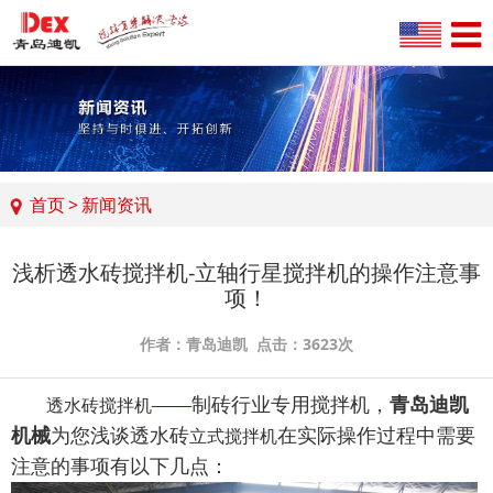
首页
>
新闻资讯
浅析透水砖搅拌机-立轴行星搅拌机的操作注意事
项！
作者：青岛迪凯 点击：3623次
——
制砖行业专用搅拌机，
青岛迪凯
透水砖搅拌机
机械
为您浅谈透水砖
在实际操作过程中需要
立式搅拌机
注意的事项有以下几点：