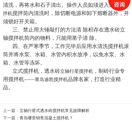
清洗，再将水和石子清出。操作人员如须进入
透水砖搅
搅拌筒内清
洗时，除切断电源和卸下熔断器外，并
拌机
须锁好开关箱。
三、禁止用大锤敲打的方法清 除积存在透水砖立
轴搅拌机筒内的物料，只能用凿子清 除。
四、在严寒季节，工作完毕后应用水清洗搅拌机滚
筒并将水泵、水箱、水管内积水放净，以免水泵、水
箱、水管等冻坏。
立式搅拌机，透水砖
，制砖行业专
立轴行星搅拌机
用搅拌机——
品牌名家，打造行业精
青岛迪凯搅拌机
品。
上一篇：
立轴行星式透水砖搅拌机常见故障解析
下一篇：
青岛哪里销售混凝土搅拌机？