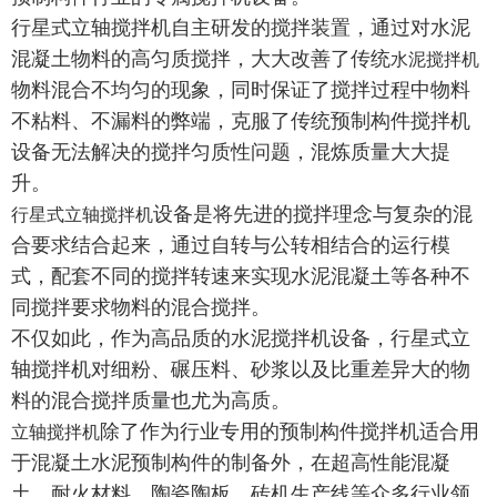
行星式立轴搅拌机自主研发的搅拌装置，通过对水泥
混凝土物料的高匀质搅拌，大大改善了传统
水泥搅拌机
物料混合不均匀的现象，同时保证了搅拌过程中物料
不粘料、不漏料的弊端，克服了传统预制构件搅拌机
设备无法解决的搅拌匀质性问题，混炼质量大大提
升。
设备是将先进的搅拌理念与复杂的混
行星式立轴搅拌机
合要求结合起来，通过自转与公转相结合的运行模
式，配套不同的搅拌转速来实现水泥混凝土等各种不
同搅拌要求物料的混合搅拌。
不仅如此，作为高品质的水泥搅拌机设备，行星式立
轴搅拌机对细粉、碾压料、砂浆以及比重差异大的物
料的混合搅拌质量也尤为高质。
除了作为行业专用的预制构件搅拌机适合用
立轴搅拌机
于混凝土水泥预制构件的制备外，在超高性能混凝
土、耐火材料、陶瓷陶板、砖机生产线等众多行业领