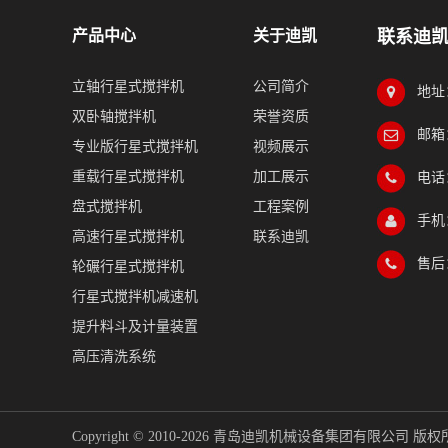
产品中心
关于迪凯
联系迪
立轴行星式搅拌机
公司简介
地址
双卧轴搅拌机
荣誉资质
邮箱：
专业版行星式搅拌机
视频展示
重载行星式搅拌机
加工展示
电话：
盘式搅拌机
工程案例
手机：
高速行星式搅拌机
联系迪凯
售后：
轮碾行星式搅拌机
行星式搅拌机减速机
提升料斗及计量装置
高压清洗系统
Copyright © 2010-2026 青岛迪凯机械设备集团有限公司 版权所