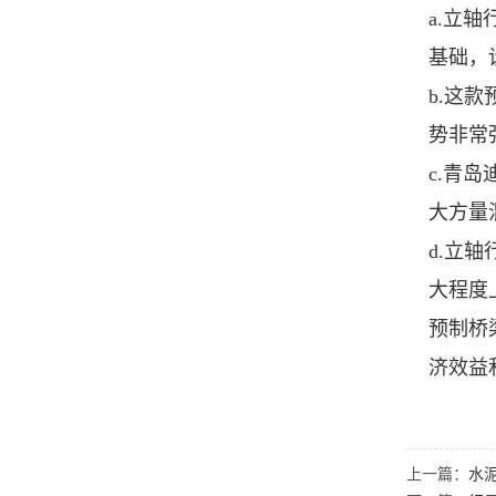
a.立
基础，
b.这
势非常
c.青
大方量
d.立
大程度
预制桥
济效益
上一篇：
水