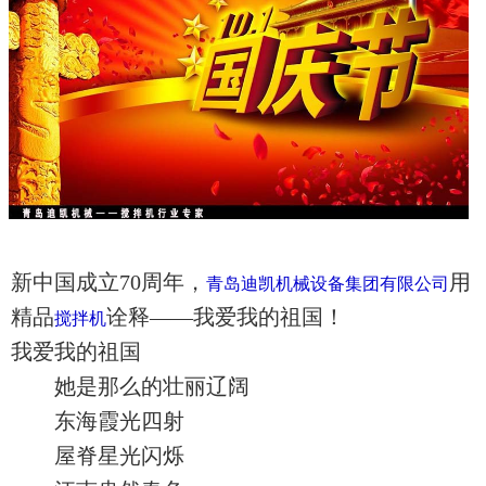
新中国成立70周年，
用
青岛迪凯机械设备集团有限公司
精品
诠释——我爱我的祖国！
搅拌机
我爱我的祖国
她是那么的壮丽辽阔
东海霞光四射
屋脊星光闪烁