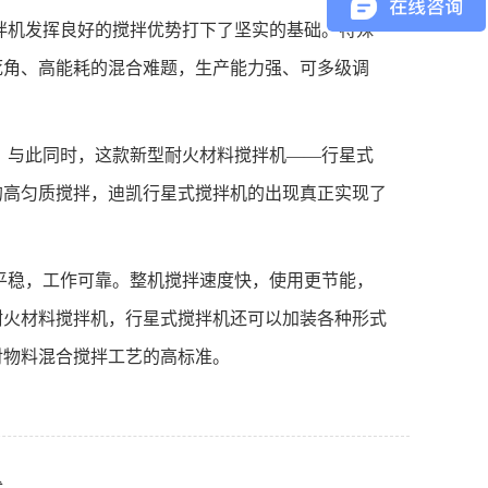
拌机
发挥良好的搅拌优势打下了坚实的基础。特殊
死角、高能耗的混合难题，生产能力强、可多级调
。
，与此同时，这款新型耐火材料搅拌机——行星式
的高匀质搅拌，迪凯行星式搅拌机的出现真正实现了
平稳，工作可靠。整机搅拌速度快，使用更节能，
耐火材料搅拌机，行星式搅拌机还可以加装各种形式
对物料混合搅拌工艺的高标准。