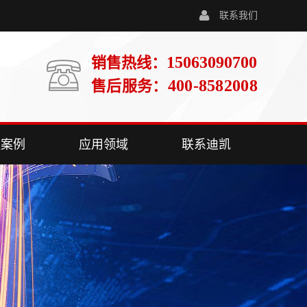
联系我们
15063090700
销售热线：
400-8582008
售后服务：
程案例
应用领域
联系迪凯