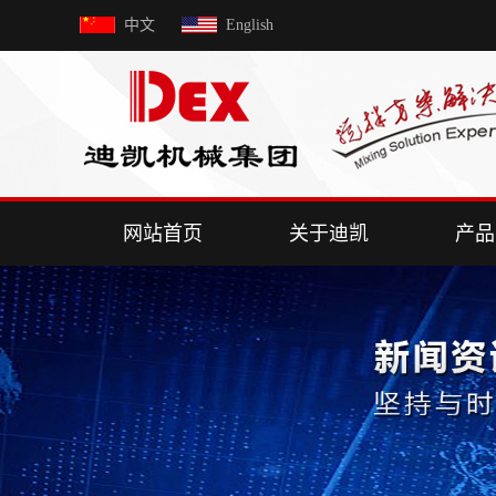
中文
English
网站首页
关于迪凯
产品