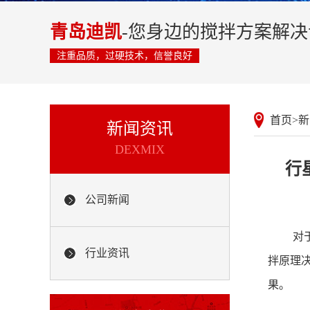
青岛迪凯
-您身边的搅拌方案解
注重品质，过硬技术，信誉良好
首页
>
新
新闻资讯
DEXMIX
行
公司新闻
对
行业资讯
拌原理
果。