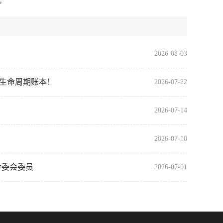
式
2026-08-03
全生命周期账本！
2026-07-22
2026-07-14
2026-07-10
专委会委员
2026-07-01