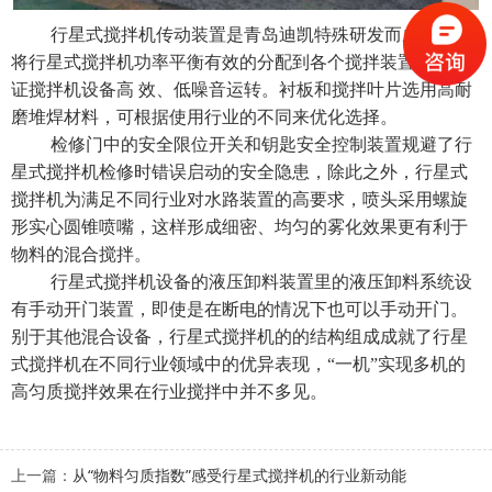
行星式搅拌机传动装置是青岛迪凯特殊研发而成，可以
将
行星式搅拌机
功率平衡有效的分配到各个搅拌装置中，保
证搅拌机设备高 效、低噪音运转。衬板和搅拌叶片选用高耐
磨堆焊材料，可根据使用行业的不同来优化选择。
检修门中的安全限位开关和钥匙安全控制装置规避了行
星式搅拌机检修时错误启动的安全隐患，除此之外，
行星式
搅拌机
为满足不同行业对水路装置的高要求，喷头采用螺旋
形实心圆锥喷嘴，这样形成细密、均匀的雾化效果更有利于
物料的混合搅拌。
行星式搅拌机
设备的液压卸料装置里的液压卸料系统设
有手动开门装置，即使是在断电的情况下也可以手动开门。
别于其他混合设备，行星式搅拌机的的结构组成成就了行星
式搅拌机在不同行业领域中的优异表现，“一机”实现多机的
高匀质搅拌效果在行业搅拌中并不多见。
上一篇：
从“物料匀质指数”感受行星式搅拌机的行业新动能