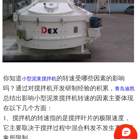
你知道
的转速受哪些因素的影响
小型泥浆搅拌机
吗？通过对搅拌机开发研制经验的积累，
青岛迪凯
总结出影响小型泥浆搅拌机转速的因素主要体现
在以下几个方面：
1、搅拌机的转速指的是搅拌叶片的极限速度，
它主要取决于搅拌过程中混合料发不发生离析现
象所限制。