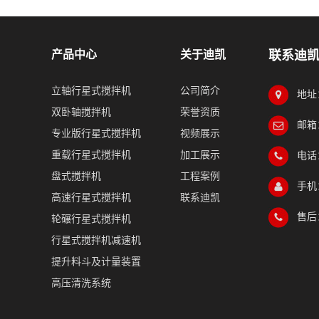
产品中心
关于迪凯
联系迪
立轴行星式搅拌机
公司简介
地址
双卧轴搅拌机
荣誉资质
邮箱：
专业版行星式搅拌机
视频展示
重载行星式搅拌机
加工展示
电话：
盘式搅拌机
工程案例
手机：
高速行星式搅拌机
联系迪凯
售后：
轮碾行星式搅拌机
行星式搅拌机减速机
提升料斗及计量装置
高压清洗系统