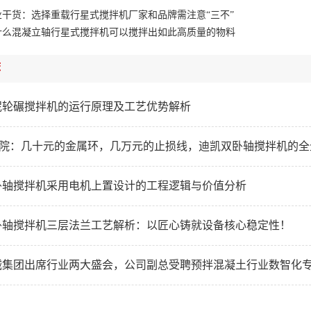
业干货：选择重载行星式搅拌机厂家和品牌需注意“三不”
什么混凝立轴行星式搅拌机可以搅拌出如此高质量的物料
荐
泥轮碾搅拌机的运行原理及工艺优势解析
研学院：几十元的金属环，几万元的止损线，迪凯双卧轴搅拌机的
卧轴搅拌机采用电机上置设计的工程逻辑与价值分析
卧轴搅拌机三层法兰工艺解析：以匠心铸就设备核心稳定性！
械集团出席行业两大盛会，公司副总受聘预拌混凝土行业数智化